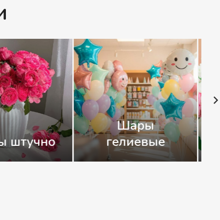
и
т невесты
Букеты