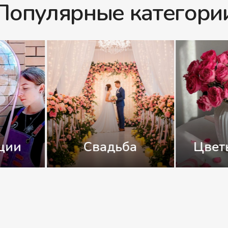
Популярные категори
Шары
тучно
гелиевые
Буке