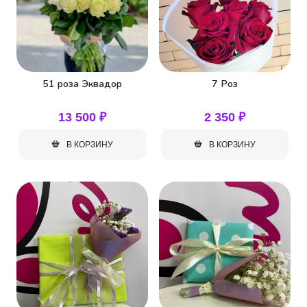
можно
выбрать
на
странице
товара.
51 роза Эквадор
7 Роз
13 500
₽
2 350
₽
В КОРЗИНУ
В КОРЗИНУ