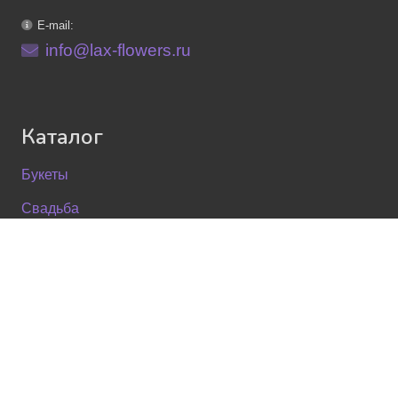
E-mail:
info@lax-flowers.ru
Каталог
Букеты
Свадьба
Мягкие игрушки
Шары гелиевые
Информация
Доставка