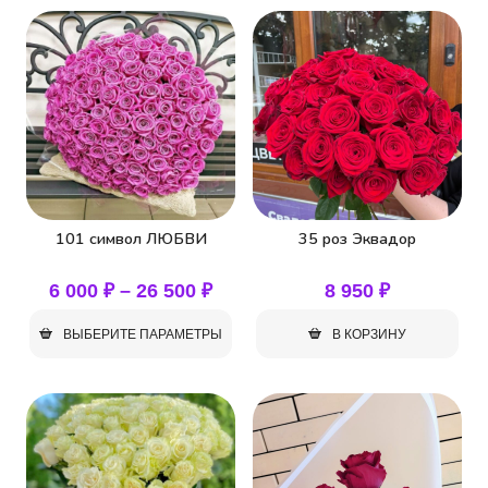
101 символ ЛЮБВИ
35 роз Эквадор
Диапазон
6 000
₽
–
26 500
₽
8 950
₽
цен:
ВЫБЕРИТЕ ПАРАМЕТРЫ
В КОРЗИНУ
6
000 ₽
Этот
товар
–
имеет
26
несколько
500 ₽
вариаций.
Опции