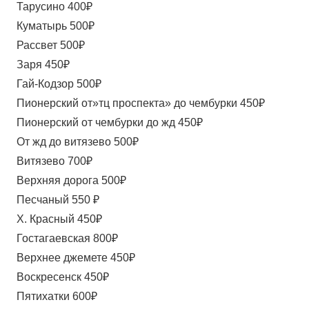
Тарусино 400₽
Куматырь 500₽
Рассвет 500₽
Заря 450₽
Гай-Кодзор 500₽
Пионерский от»тц проспекта» до чембурки 450₽
Пионерский от чембурки до жд 450₽
От жд до витязево 500₽
Витязево 700₽
Верхняя дорога 500₽
Песчаный 550 ₽
Х. Красный 450₽
Гостагаевская 800₽
Верхнее джемете 450₽
Воскресенск 450₽
Пятихатки 600₽