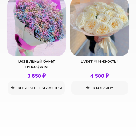
Воздушный букет
Букет «Нежность»
гипсофилы
3 650
₽
4 500
₽
ВЫБЕРИТЕ ПАРАМЕТРЫ
В КОРЗИНУ
Этот
товар
имеет
несколько
вариаций.
Опции
можно