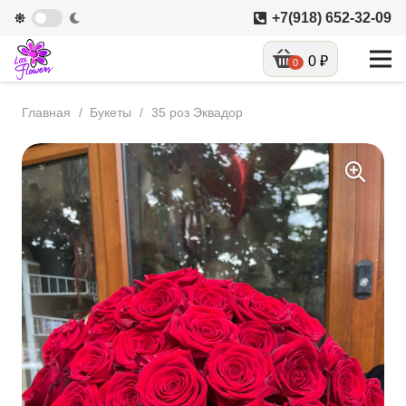
+7(918) 652-32-09
0
₽
0
Главная
/
Букеты
/
35 роз Эквадор