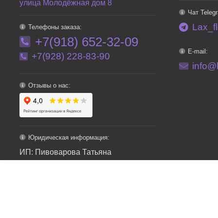
улица Молодёжная дом 8
Чат Teleg
Lax_f
Телефоны заказа:
+7(918) 652-32-09
E-mail:
+7(928) 228-83-90
info@l
Отзывы о нас:
Юридическая информация:
ИП: Пивоварова Татьяна
Николаевна
ИНН: 545260783055