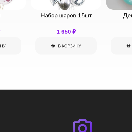
в 15шт
День Добрый
Ден
₽
1 650
₽
ИНУ
В КОРЗИНУ