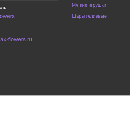
Мягкие игрушки
ram:
lowers
Шары гелиевые
ax-flowers.ru