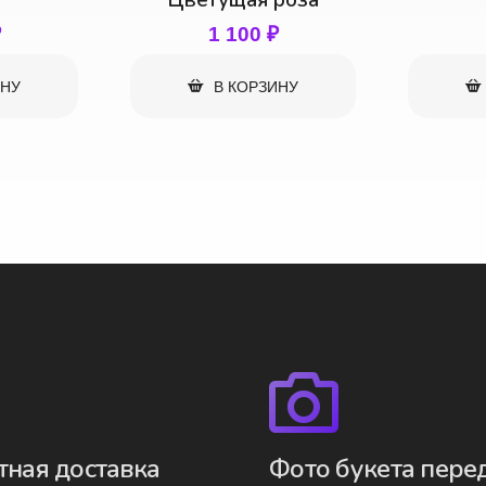
роза
₽
1 300
₽
ИНУ
В КОРЗИНУ
тная доставка
Фото букета пере