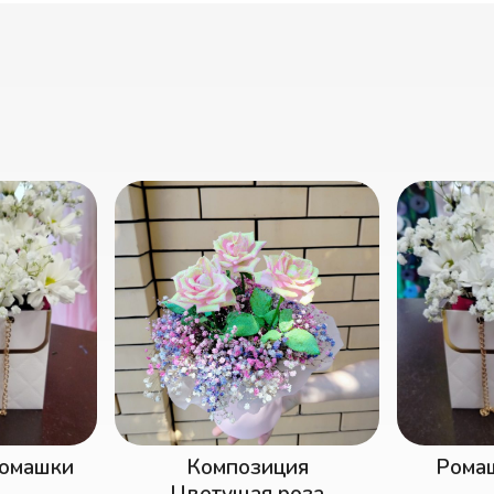
ция
Ромашкав сумочки