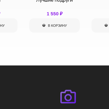
други
Фантан
Фа
₽
1 650
₽
ИНУ
В КОРЗИНУ