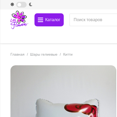
Каталог
Главная
/
Шары гелиевые
/
Китти