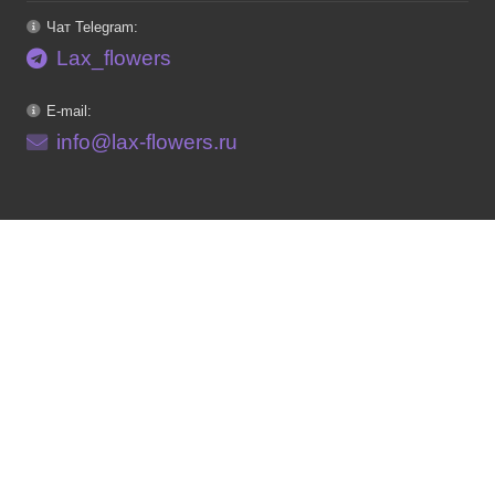
Чат Telegram:
Lax_flowers
E-mail:
info@lax-flowers.ru
Каталог
Букеты
Свадьба
Мягкие игрушки
Шары гелиевые